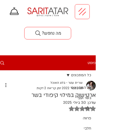
סדנאות בישול
?מה נחפש
פוסט
כל המתכונים
שרית עטר - בלוג האוכל
כל המתכונים
28 בפבר׳ 2022
זמן קריאה 2 דקות
ארטישוק במילוי קיפודי בשר
בשר ועוף
עודכן:
30 ביולי 2025
דירוג של NaN מתוך 5 כוכבים
דגים
פרווה
חלבי