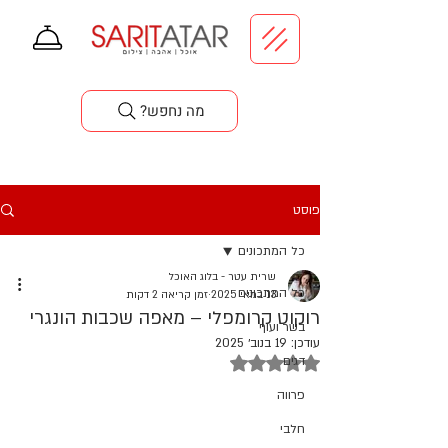
סדנאות בישול
?מה נחפש
פוסט
כל המתכונים
שרית עטר - בלוג האוכל
כל המתכונים
13 במאי 2025
זמן קריאה 2 דקות
רוקוט קרומפלי – מאפה שכבות הונגרי
בשר ועוף
עודכן:
19 בנוב׳ 2025
דירוג של NaN מתוך 5 כוכבים
דגים
פרווה
חלבי