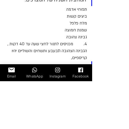
תפוחי אדמה
ביצים קשות
מלח פלפל
שמנת חמוצה
גבינה צהובה
4.         מכניסים לתנור לחצי שעה עד 40 דקות , 
הגבינה הצהובה תבעבע ותשחים והשוליים יהיו 
קריספיים,
מוציאים ומגישים
Email
WhatsApp
Instagram
Facebook
אפשר להכין יום קודם ורק לחמם לפני הארוחה
בתאבון
חלבי
חגים