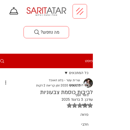
סדנאות בישול
?מה נחפש
פוסט
כל המתכונים
שרית עטר - בלוג האוכל
כל המתכונים
2 בספט׳ 2020
זמן קריאה 2 דקות
לביבות כוסמת צבעוניות
בשר ועוף
עודכן:
3 בדצמ׳ 2025
דירוג של NaN מתוך 5 כוכבים
דגים
פרווה
חלבי