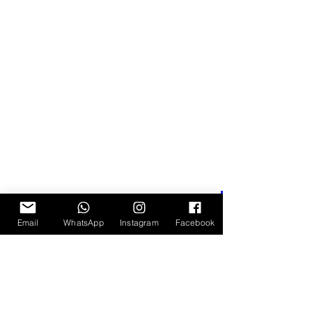
איך מכינים לביבות כוסמת?
Email
WhatsApp
Instagram
Facebook
שוטפים טוב את הכוסמת ומשרים בקערת 
מים לרבע שעה.
מסננים מהמים. מחממים את השמן בסיר 
ומוסיפים את הכוסמת, את השום,המלח 
והפלפל השחור. מערבבים
מוסיפים את המים הרותחים, מערבבים, 