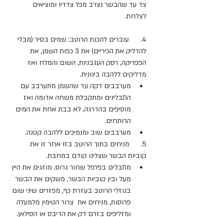
צד עד שהבשר נצרב מכל צדדיו ומוציאים 
לצלחת. 
4.      עוברים להכנת הרוטב: שמים בסיר (מבלי 
להדליק את הכיריים) את 3 כפות השמן, את 
הפפריקה, רסק העגבניות, השום והמלח ואז 
מדליקים ללהבה בינונית.
מערבבים דקה עד שהשמן מתערבב עם 
התבלינים ומתקבלת משחה אדומה ואז 
מוסיפים בהדרגה, לא בבת אחת את המים 
הרותחים.
מערבבים שוב ומנמיכים ללהבה קטנה.
5.      מניחים בתוך הרוטב בזו אחר זו את 
קוביות הבשר שצלינו קודם במחבת.
מתבלים בפלפל שחור גרוס, מוזגים את היין 
מעל ובין קוביות הבשר, משקים את הבשר 
בנוזלי הרוטב בעזרת כף, מפזרים שיני שום 
פרוסות, מניחים את  צרור הטימין מלמעלה 
ומזליפים בזרם דק את הדיבס או הסילאן.