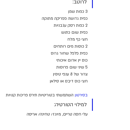
לרוטב:
3 כפות שמן
כפית גדושה פפריקה מתוקה
2 כפות רסק עגבניות
כפית שום כתוש
חצי כף מלח
2 כוסות מים רותחים
כפית פלפל שחור גרוס
כוס יין אדום איכותי
5 שיני שום פרוסות
צרור של 8 ענפי טימין
חצי כוס דיבס או סילאן
בסירטון 
השתמשתי בטוריטיות תירס פריכות קנויות
למילוי הטורטיה: 
עלי חסה טריים, מיונז/ טחינה/ אריסה