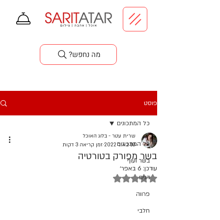
סדנאות בישול
?מה נחפש
פוסט
כל המתכונים
שרית עטר - בלוג האוכל
כל המתכונים
10 באוג׳ 2022
זמן קריאה 3 דקות
בשר מפורק בטורטיה
בשר ועוף
עודכן:
6 באפר׳
דירוג של NaN מתוך 5 כוכבים
דגים
פרווה
חלבי