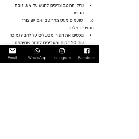
נוזלי הרוטב צריכים להגיע עד 3/4 גובה 
הבשר.
6.      טועמים מעט מהרוטב ואם יש צורך 
מוסיפים מלח.
מכסים את הסיר, מבשלים על להבה נמוכה 
עוד 20 דקות ומעבירים לתנור שחיממנו 
מראש ל-3 עד 4 שעות. 
אם אתם משתמשים בנתח אחר יתכן 
Email
WhatsApp
Instagram
Facebook
שיידרש זמן בישול ארוך יותר. אז הכי טוב 
פשוט לנעוץ מזלג ולוודא שהבשר ממש רך.
ממליצה לבדוק מדי פעם את הסיר בתנור 
ואם מפלס הרוטב ירד אז להשלים עם מים 
רותחים. 
אם מכסה הסיר שלכם לא סוגר ממש 
הרמטי, אז שימו נייר אפיה על השוליים של 
הסיר ומעליו יריעה של נייר אלומיניום ואז 
הניחו את המכסה של הסיר. אטימת הסיר 
חשובה כאן גם לשמירה על נוזלי הרוטב 