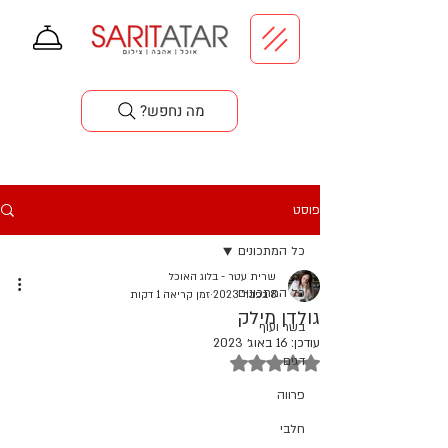
סדנאות בישול
?מה נחפש
פוסט
כל המתכונים
שרית עטר - בלוג האוכל
כל המתכונים
8 בפבר׳ 2023
זמן קריאה 1 דקות
גולדן מילק
בשר ועוף
עודכן:
16 באוג׳ 2023
דירוג של NaN מתוך 5 כוכבים
דגים
פרווה
חלבי