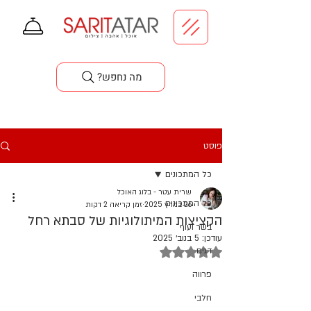
סדנאות בישול
?מה נחפש
פוסט
כל המתכונים
שרית עטר - בלוג האוכל
כל המתכונים
26 במרץ 2025
זמן קריאה 2 דקות
הקציצות המיתולוגיות של סבתא רחל
בשר ועוף
עודכן:
5 בנוב׳ 2025
דירוג של NaN מתוך 5 כוכבים
דגים
פרווה
חלבי