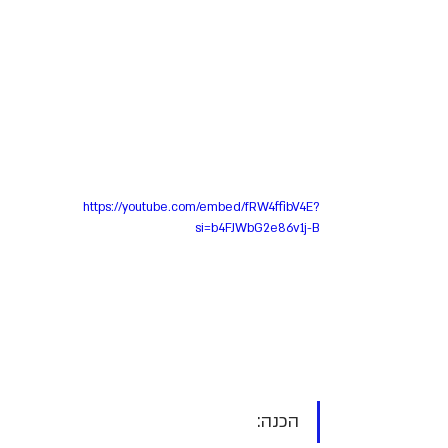
https://youtube.com/embed/fRW4ffibV4E?
si=b4FJWbG2e86v1j-B
הכנה: