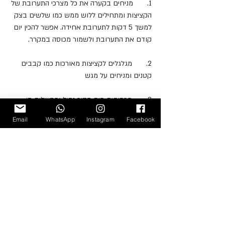
1.       מניחים בקערה את כל מצרכי התערובת של 
הקציצות ומתחילים ללוש ממש כמו שלשים בצק 
למשך 5 דקות לתערובת אחידה. אפשר להכין יום 
קודם את התערובת ולשמור מכוסה במקרר.
2.       מגלגלים לקציצות מאורכות כמו קבבים 
קטנים ומניחים על מגש
3.       מרתיחים מים בסיר גדול ומבשלים בו 
בשני סבבים את כל הקציצות. כשהן מתחילות 
Email
WhatsApp
Instagram
Facebook
לצוף מוציאים אותן לצלחת בעזרת מסננת
בשלב הזה אפשר להמשיך ולבשל את כל 
הקציצות ברוטב או להעביר חלק להקפאה 
בקופסא אטומה היטב.
4.       מעבירים את מי הבישול בזהירות דרך 
מסננת. שומרים את המים שסיננו וזורקים את מה 
שהצטבר בתוך המסננת