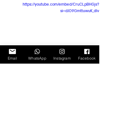
https://youtube.com/embed/CruCLpBHGjs?
si=dJO9GmttuwuK_dIv
Email
WhatsApp
Instagram
Facebook
איך מכינים?
1.       מחממים תנור ל-220 מעלות טורבו 
ומרפדים תבנית בנייר אפיה.
2.      מערבבים טוב את שמן הזית עם יתר 
התיבול
3.       פורסים את הירקות לפרוסות עבות 
ומערבבים בקערה כל פעם ירק אחר עם השמן 