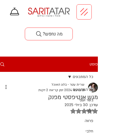
סדנאות בישול
?מה נחפש
פוסט
כל המתכונים
שרית עטר - בלוג האוכל
כל המתכונים
18 בדצמ׳ 2024
זמן קריאה 2 דקות
מגש אנטיפסטי מפנק
בשר ועוף
עודכן:
30 ביולי 2025
דירוג של NaN מתוך 5 כוכבים
דגים
פרווה
חלבי