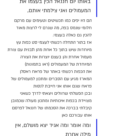
באותו יום חננאל הכין בעצמו את 
המעמולים ואני צילמתי אותם,
הם היו יפים כמו תכשיטים וטעימים עם מרקם 
חלומי שנמס בפה, מה שגרם לי לרצות מאוד 
להכין גם כאלה בעצמי.
אז בתור התחלה רכשתי לעצמי סט כפות עץ 
מיוחדות שיש בתוך כל אחת מהן תבנית עם צורת 
מעמול אחרת והן בעצם יוצרות את הצורה 
המיוחדת של המעמולים (ראו בתמונות)
את הכפות רכשתי באתר של פראח ראסלן
המארז מגיע עם הסברים ומתכון למעמולים של 
פראח שגם אותו אני חייבת לנסות
ובכן הפשלתי שרוולים ויצאתי לדרך כשאני 
מצויידת בכפות איכותיות ומתכון מעולה שכמובן 
קיבלתי בברכה את הסכמתו של חננאל לפרסם 
אותו עבורכם כאן
ומה אומר ומה אגיד יצא מושלם, אין 
מילה אחרת