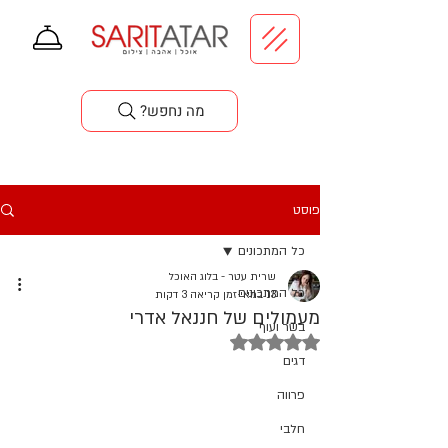
סדנאות בישול
?מה נחפש
פוסט
כל המתכונים
שרית עטר - בלוג האוכל
כל המתכונים
13 במאי
זמן קריאה 3 דקות
מעמולים של חננאל אדרי
בשר ועוף
דירוג של NaN מתוך 5 כוכבים
דגים
פרווה
חלבי