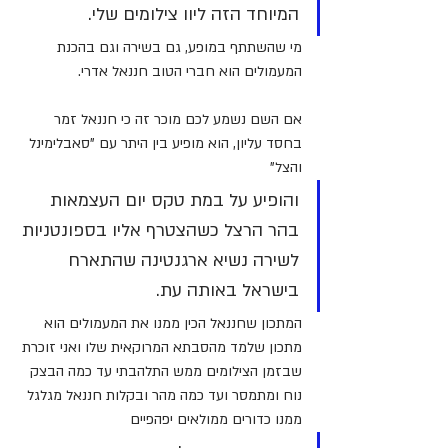
המיוחד הזה ליוו צילומים שלי.
מי שהשתתף במופע, גם בשירה וגם בהכנת 
המעמולים הוא חברי הטוב חננאל אדרי.
אם השם נשמע לכם מוכר זה כי חננאל זמר 
בחסד עליון, הוא מופיע בין היתר עם "סאבלימינל 
והצל" 
והופיע על במת טקס יום העצמאות 
בהר הרצל כשהצטרף אליו בספונטניות 
לשירה נשיא ארגנטינה שהתארח 
בישראל באותה עת.
המתכון שחננאל הכין ממנו את המעמולים הוא 
מתכון שלמד מהסבתא המרוקאית שלו ואני זוכרת 
שבזמן הצילומים ממש התלהבתי עד כמה הבצק 
נוח ומתמסר ועד כמה מהר ובקלות חננאל מגלגל 
ממנו כדורים ממולאים יפהפיים