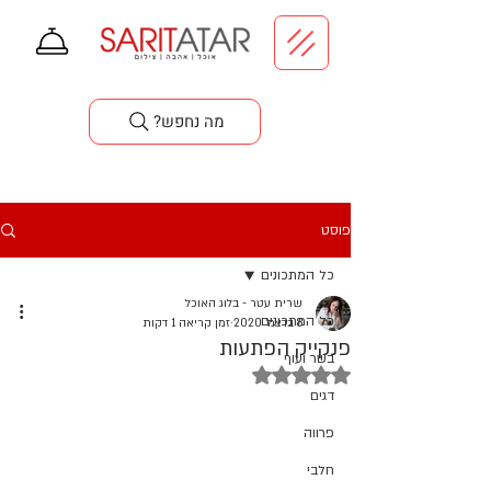
סדנאות בישול
?מה נחפש
פוסט
כל המתכונים
שרית עטר - בלוג האוכל
כל המתכונים
8 בדצמ׳ 2020
זמן קריאה 1 דקות
פנקייק הפתעות
בשר ועוף
דירוג של NaN מתוך 5 כוכבים
דגים
פרווה
חלבי