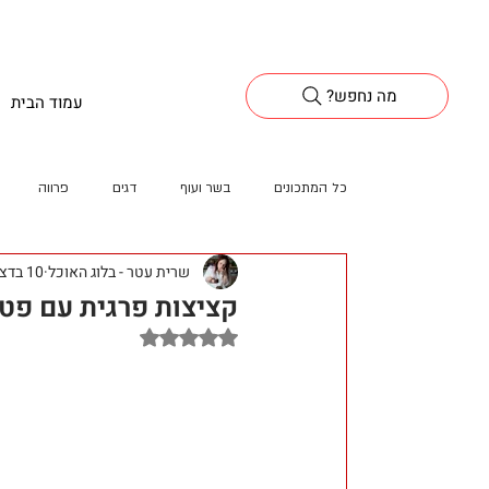
?מה נחפש
עמוד הבית
כל המתכונים
בשר ועוף
דגים
פרווה
שרית עטר - בלוג האוכל
10 בדצמ׳ 2025
קציצות פרגית עם פט
דירוג של NaN מתוך 5 כוכבים