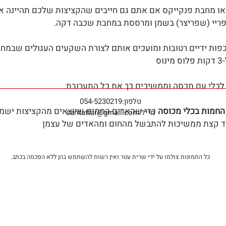
טיק או מחבת פנקייקס אם אתם גם חייבים שהקציצות שלכם תהיינה א
פריי (שפריצר) בשמן ומרססת במחבת שכבה דקה.
 בעזרת כפות ידיים רטובות ומועכים אותם לצורת השקעים העגולים שבמח
ס
טלפון:
9
054-523021
החמות בכלי מכוסה
 כדי שהאדים החמים שיוצאים מהקציצות ישמרו
מייל:
saritattar@gmail.com
עוד קצת ממשיכות להתבשל מהחום ומהאדים של עצמן
כל התמונות צולמו על ידי שרית עטר ואין רשות להשתמש בהן ללא הסכמה בכתב.