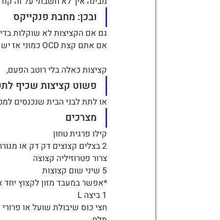
מבינה איך לא חשבתי על זה קודם
ובכן: מחבת פנקייקס
גם אם הקציצות לא שוקלות בדיוק
אם אתם קצת OCD כמוני אז יש לכם פה גם פטנט וגם מתכון לקציצות פרגית שהכנתי ביום שישי.
קציצות כאלה בלי רוטב הפעם, 
פשוט קציצות שכיף לתפ
או לתת לבני הבית שנכנסים למט
מצרכים
קילו פרגית טחון
2 בצלים קצוצים דק דק או מגוררים על פומפיה גסה וסחוטים  מנוזלים
צרור פטרוזיליה קצוצה
5 שיני שום קצוצות
*אפשר במעבד מזון לקצוץ יחד א
1 ביצה L
חצי כוס שיבולת שועל או פרורי 
מלח