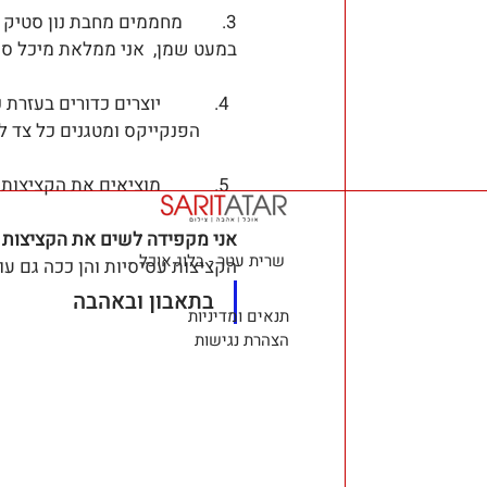
3.         מחממים מחבת נון ס
במעט שמן,  אני ממלאת מיכל ס
         יוצרים כדורים
הפנקייקס ומטגנים כל צד ל-3 דקות פלוס מינו
         מוציאים את הקציצות לכלי עם מכסה וממשיכים כך את כל התערובת
אני מקפידה לשים את הקציצות 
שרית עטר - בלוג אוכל
הקציצות עסיסיות והן ככה גם 
בתאבון ובאהבה
תנאים ומדיניות
הצהרת נגישות