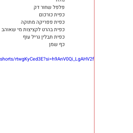
פלפל שחור דק
כפית כורכום
כפית פפריקה מתוקה
כפית בהרט לקציצות מי שאוהב
כפית תבלין גריל עוף
כף שמן
m/shorts/rtwgKyCed3E?si=h9AnV0Qi_LgAHV2f