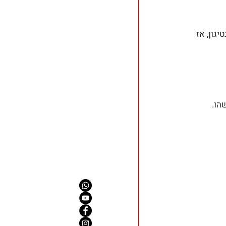
גון, אז 
הו.