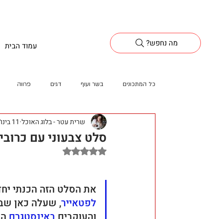
?מה נחפש
עמוד הבית
כל המתכונים
בשר ועוף
דגים
פרווה
שרית עטר - בלוג האוכל
11 בינו׳ 2023
סלט צבעוני עם כרובי
דירוג של NaN מתוך 5 כוכבים
את הסלט הזה הכנתי יחד
לפטאייר
, שעלה כאן שבו
והעוקבים 
באינסטגרם
 הת