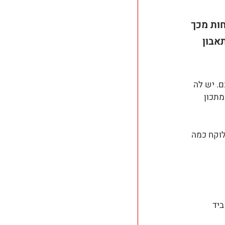
ות מכך 
אבון 
. יש לה 
תכון 
וקח כמה 