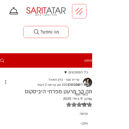
סדנאות בישול
?מה נחפש
פוסט
כל המתכונים
שרית עטר - בלוג האוכל
כל המתכונים
26 ביוני 2024
זמן קריאה 2 דקות
תה קר מרענן מפרחי היביסקוס
בשר ועוף
עודכן:
9 ביולי 2025
דירוג של NaN מתוך 5 כוכבים
דגים
פרווה
חלבי