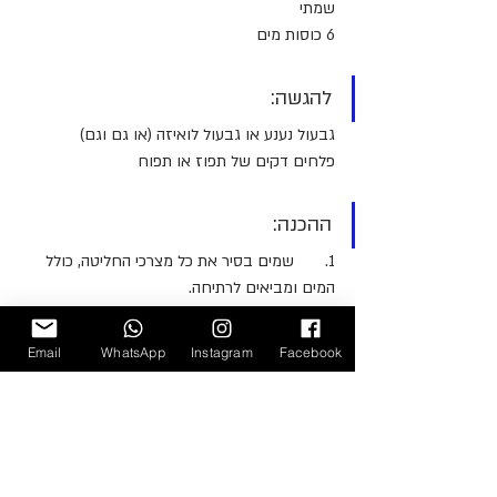
שמתי
6 כוסות מים
להגשה:
גבעול נענע או גבעול לואיזה (או גם וגם)
פלחים דקים של תפוז או תפוח
ההכנה:
1.       שמים בסיר את כל מצרכי החליטה, כולל 
המים ומביאים לרתיחה.
2.      כאשר המים רותחים מנמיכים ללהבה קטנה 
Email
WhatsApp
Instagram
Facebook
ומבשלים 10-12 דקות, מדי פעם מערבבים. כבר 
בשלב הזה המים נצבעים בצבע אדום בורדו 
מהמם
3.     מכבים את הלהבה ומסירים מהכיריים. 