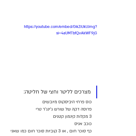
https://youtube.com/embed/0ikZiUkUJmg?
si=4aUMTbfQvAkWF9jG
מצרכים לליטר וחצי של חליטה:
כוס פרחי היביסקוס מיובשים
פרוסה דקה של שורש ג'ינג'ר טרי
3 מקלות קינמון קטנים
כוכב אניס
כף סוכר חום , או 3 קוביות סוכר חום כמו שאני 