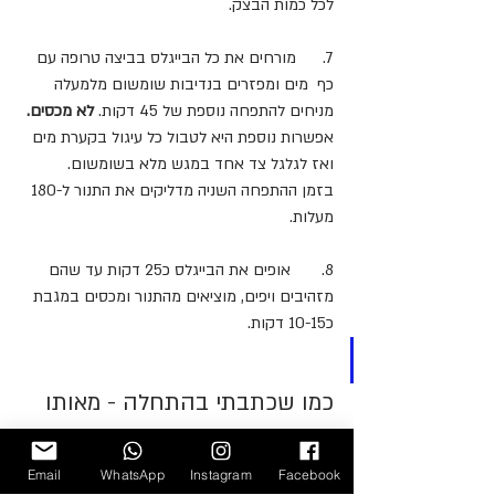
לכל כמות הבצק.
7.      מורחים את כל הבייגלס בביצה טרופה עם 
כף  מים ומפזרים בנדיבות שומשום מלמעלה
מניחים להתפחה נוספת של 45 דקות.
 לא מכסים.
אפשרות נוספת היא לטבול כל עיגול בקערת מים 
ואז לגלגל צד אחד במגש מלא בשומשום.
בזמן ההתפחה השניה מדליקים את התנור ל-180 
מעלות.
8.       אופים את הבייגלס כ25 דקות עד שהם 
מזהיבים ויפים, מוציאים מהתנור ומכסים במגבת 
כ10-15 דקות.
הערות:
כמו שכתבתי בהתחלה - מאותו 
בצק אפשר להכין גם חלת בייגל:
Email
WhatsApp
Instagram
Facebook