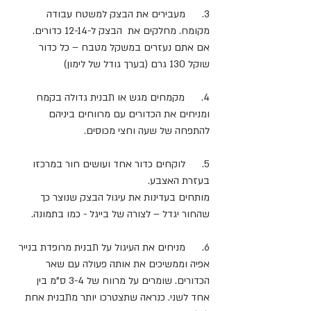
3.      מעבירים את הבצק למשטח עבודה 
מקומח. מחלקים את  הבצק ל-12-14 כדורים.
אם אתם נעזרים במשקל מטבח – כל כדור 
שוקל 130 גרם (בערך גודל של לימון)
4.      מקמחים מגש או תבנית גדולה בקמח 
ומניחים את הכדורים עם מרווחים ביניהם 
להתפחה של שעה וחצי מכוסים.
5.      לוקחים כדור אחד ועושים חור במרכזו 
בעזרת האצבע.
מותחים בעדינות את עיגול הבצק שנוצר כך 
שהחור יגדל – לצורה של בייגל - כמו בתמונה.
6.      מניחים את העיגול על תבנית מרופדת בנייר 
אפיה וממשיכים את אותה פעולה עם שאר 
הכדורים. שומרים על מרווח של 3-4 ס"מ בין 
אחד לשני. כנראה שתצטרכו יותר מתבנית אחת 