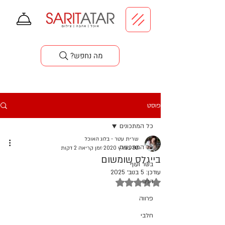
סדנאות בישול
?מה נחפש
פוסט
כל המתכונים
שרית עטר - בלוג האוכל
כל המתכונים
30 במרץ 2020
זמן קריאה 2 דקות
בייגלס שומשום
בשר ועוף
עודכן:
5 בנוב׳ 2025
דירוג של NaN מתוך 5 כוכבים
דגים
פרווה
חלבי