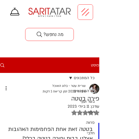
סדנאות בישול
?מה נחפש
פוסט
כל המתכונים
שרית עטר - בלוג האוכל
כל המתכונים
6 ביולי 2022
זמן קריאה 1 דקות
פירה בטטה
בשר ועוף
עודכן:
11 ביולי 2023
דירוג של NaN מתוך 5 כוכבים
דגים
פרווה
בטטה זאת אחת הפחמימות האהובות 
חלבי
אצלנו בבית ופירה בטטה בכלל! 