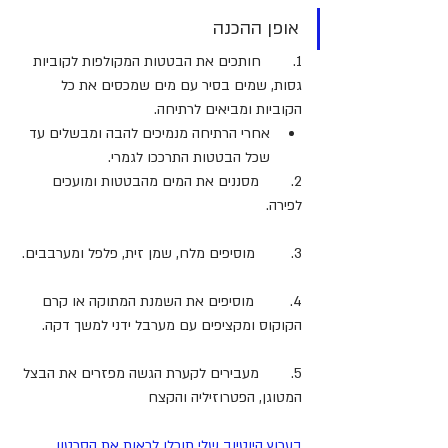
אופן ההכנה
1.        חותכים את הבטטות המקולפות לקוביות 
גסות, שמים בסיר עם מים שמכסים את כל 
הקוביות ומביאים לרתיחה. 
אחרי הרתיחה מנמיכים להבה ומבשלים עד 
שכל הבטטות התרככו לגמרי.
2.        מסננים את המים מהבטטות ומועכים 
לפירה.
3.         מוסיפים מלח, שמן זית, פלפל ומערבבים.
4.         מוסיפים את השמנת המתוקה או קרם 
הקוקוס ומקציפים עם מערבל ידני למשך דקה.
5.        מעבירים לקערת הגשה מפזרים את הבצל 
המטוגן, הפטרוזיליה והקצח
בערוץ היוטיוב שלי תוכלו לראות את הסרטון