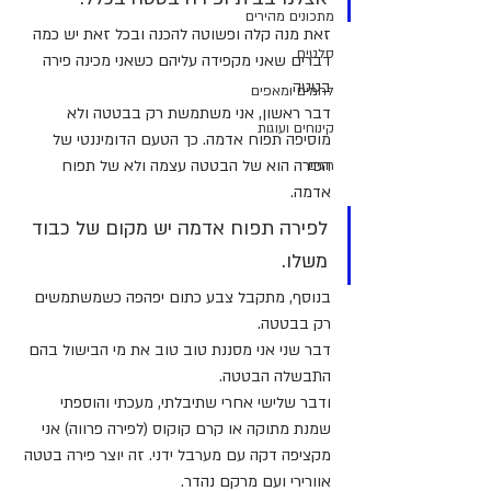
מתכונים מהירים
זאת מנה קלה ופשוטה להכנה ובכל זאת יש כמה 
סלטים
דברים שאני מקפידה עליהם כשאני מכינה פירה 
בטטה.
לחמים ומאפים
דבר ראשון, אני משתמשת רק בבטטה ולא 
קינוחים ועוגות
מוסיפה תפוח אדמה. כך הטעם הדומיננטי של 
הפירה הוא של הבטטה עצמה ולא של תפוח 
חגים
אדמה. 
לפירה תפוח אדמה יש מקום של כבוד 
משלו.
בנוסף, מתקבל צבע כתום יפהפה כשמשתמשים 
רק בבטטה.
דבר שני אני מסננת טוב טוב את מי הבישול בהם 
התבשלה הבטטה.
ודבר שלישי אחרי שתיבלתי, מעכתי והוספתי 
שמנת מתוקה או קרם קוקוס (לפירה פרווה) אני 
מקציפה דקה עם מערבל ידני. זה יוצר פירה בטטה 
אוורירי ועם מרקם נהדר.