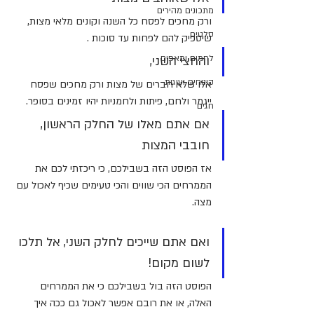
מתכונים מהירים
ורק מחכים לפסח כל השנה וקונים מלאי מצות, 
סלטים
שיספיק להם לפחות עד סוכות .
לחמים ומאפים
והחצי השני, 
קינוחים ועוגות
אלו שלא חברים של מצות ורק מחכים שפסח 
ייגמר ולחם, פיתות ולחמניות יהיו זמינים בסופר.
חגים
אם אתם מאלו של החלק הראשון, 
חובבי המצות 
אז הפוסט הזה בשבילכם, כי ריכזתי לכם את 
הממרחים הכי שווים והכי טעימים שכיף לאכול עם 
מצה.
ואם אתם שייכים לחלק השני, אל תלכו 
לשום מקום! 
הפוסט הזה בול בשבילכם כי את הממרחים 
האלה, או את רובם אפשר לאכול גם ככה איך 