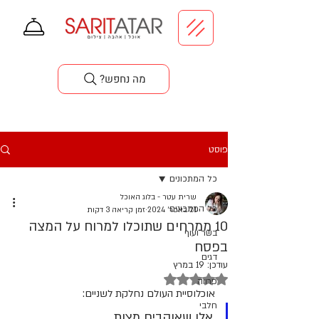
סדנאות בישול
?מה נחפש
פוסט
כל המתכונים
שרית עטר - בלוג האוכל
כל המתכונים
21 באפר׳ 2024
זמן קריאה 3 דקות
10 ממרחים שתוכלו למרוח על המצה
בשר ועוף
בפסח
דגים
עודכן:
19 במרץ
דירוג של NaN מתוך 5 כוכבים
פרווה
אוכלוסיית העולם נחלקת לשניים:
חלבי
אלו שאוהבים מצות 