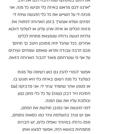
את הזמן במוסיקה שמרחיבה לכם את הלב
*ארגנו לכם מראש באיזה כלי תגישו כל מנה. אני 
מכינה לי על השייש את כל כלי ההגשה שיהיו לי 
זמינים ושלא אצטרך בזמן הארוחה לפתוח את 
מזווה הכלים או איזה ארון עליון או לשלוף דווקא 
צלחת הגשה גדולה שנמצאת מתחת לכלים 
אחרים. ככל שהכל יהיה מתוכנן היטב כך תחסך 
מכם הרבה עבודה ותראו שאתם שמחים ועירנים 
על אף פי שטרחתם מאוד לכבוד הארוחה הזאת.
אפשר לגמרי להכין גם כאן רשימה של מנות 
כשלצד כל מנה רשום באיזה כלי היא תוגש בו.
או פטנט אחר שתמיד עוזר לי. אני מדביקה (עם 
חתיכת נייר דבק קטנה) על כל כלי פתק קטן 
וכותבת עליו את שם המנה.
לפני ההגשה אני כמובן תולשת את הפתק.
אם יש צורך בהשלמת ציוד כמו כסאות נוספים, 
מפה גדולה במיוחד ואפילו כלים, יש חברות 
מתמחות בנושא הזה, אפשר למצא אותן 