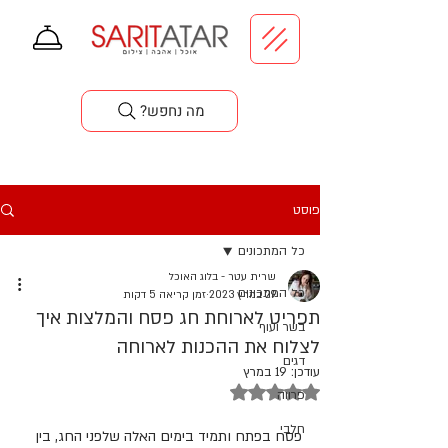
סדנאות בישול
?מה נחפש
פוסט
כל המתכונים
שרית עטר - בלוג האוכל
כל המתכונים
29 במרץ 2023
זמן קריאה 5 דקות
תפריט לארוחת חג פסח והמלצות איך
בשר ועוף
לצלוח את ההכנות לארוחה
דגים
עודכן:
19 במרץ
דירוג של NaN מתוך 5 כוכבים
פרווה
חלבי
פסח בפתח ותמיד בימים האלה שלפני החג, בין 