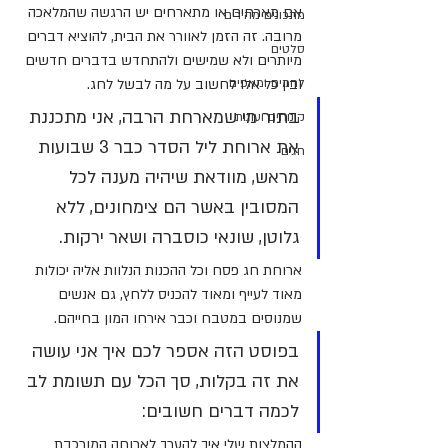
אם מארחים או מתארחים יש הרגשה שהמלאכה 
מתכונים מהירים
מרובה. זה הזמן לאוורר את הבית, להוציא דברים 
סלטים
מיותרים ולא שמישים ולהתחדש בדברים חדשים 
לחמים ומאפים
ובין כל אלו לחשוב על מה לבשל לחג. 
בתור מי שמארחת הרבה, אני מתכננת 
קינוחים ועוגות
את ארוחת ליל הסדר כבר 3 שבועות 
חגים
מראש, מוודאת שיהיה מענה לכל 
המסובין באשר הם צימחונים, ללא 
גלוטן, שונאי כוסברה ושאר ירקות.
ארוחת חג פסח וכל ההכנות הנלוות אליה יכולות 
מאוד לעייף ומאוד להכניס ללחץ, גם אנשים 
שמנוסים במטבח וכבר אירחו המון בחייהם.
בפוסט הזה אספר לכם איך אני עושה 
את זה בקלות, סך הכל עם תשומת לב 
לכמה דברים חשובים:
ההמלצות שלי איך להערך לארוחה המורכבת 