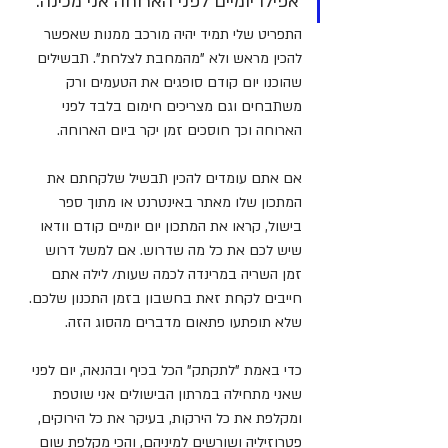
אפילו יומיים לפני הארוחה אני מכינה. 
התפריט שלי תמיד יהיה מורכב ממנות שאפשר 
להכין מראש ולא "מהמחבת לצלחת". תבשילים 
שהוכנו יום קודם סופגים את הטעמים ורק 
משתבחים וגם מצריכים חימום בלבד לפני 
הארוחה וכך חוסכים זמן יקר ביום הארוחה.
אם אתם עומדים להכין תבשיל שלקחתם את 
המתכון שלו מאתר באינטרנט או מתוך ספר 
בישול, קראו את המתכון יום יומיים קודם וודאו 
שיש לכם את כל מה שדרוש. אם למשל דרוש 
זמן השריה במרינדה לכמה שעות/ לילה אתם 
חייבים לקחת זאת בחשבון בזמן התכנון שלכם. 
שלא תופתעו פתאום מדברים מהסוג הזה.
כדי באמת "לתקתק" הכל בכיף ובהנאה, יום לפני 
שאני מתחילה במרתון הבישולים אני שוטפת 
ומקלפת את כל הירקות, בעיקר את כל הירוקים, 
פטרוזיליה ושורשים למיניהם, והכי מקלפת שום 